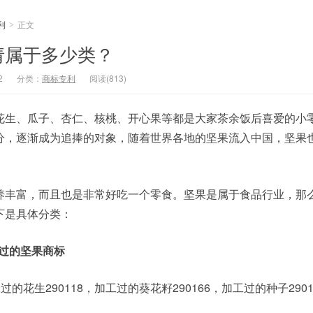
利
正文
>
请属于多少类？
2
分类：
商标专利
阅读(813)
花生、瓜子、杏仁、核桃、开心果等都是大家茶余饭后喜爱的小
分，逐渐成为追捧的对象，随着世界各地的坚果流入中国，坚果
养丰富，而且也是非常好吃一个零食。坚果是属于食品行业，那
下是具体分类：
工过的坚果商标
工过的花生290118，加工过的葵花籽290166，加工过的种子2901