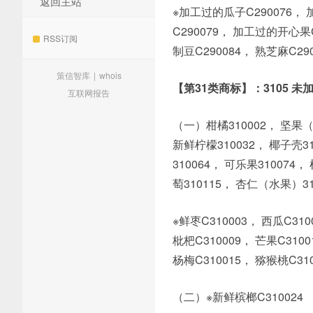
返回主站
※加工过的瓜子C290076， 
C290079， 加工过的开心果C
RSS订阅
制豆C290084， 熟芝麻C2
策信智库
|
whois
【第31类商标】：3105 
互联网报告
（一）柑橘310002， 坚果（水
新鲜柠檬310032， 椰子壳31
310064， 可乐果310074，
萄310115， 杏仁（水果）31
※鲜枣C310003， 西瓜C310
枇杷C310009， 芒果C3100
杨梅C310015， 猕猴桃C3100
（二）※新鲜槟榔C310024