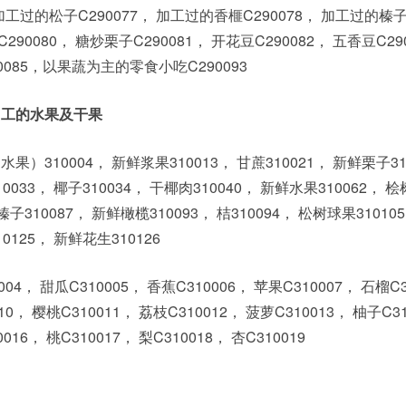
加工过的松子C290077， 加工过的香榧C290078， 加工过的榛
290080， 糖炒栗子C290081， 开花豆C290082， 五香豆C29
90085，以果蔬为主的零食小吃C290093
未加工的水果及干果
果）310004， 新鲜浆果310013， 甘蔗310021， 新鲜栗子31
0033， 椰子310034， 干椰肉310040， 新鲜水果310062， 
 榛子310087， 新鲜橄榄310093， 桔310094， 松树球果3101
0125， 新鲜花生310126
004， 甜瓜C310005， 香蕉C310006， 苹果C310007， 石榴C3
10， 樱桃C310011， 荔枝C310012， 菠萝C310013， 柚子C3
16， 桃C310017， 梨C310018， 杏C310019