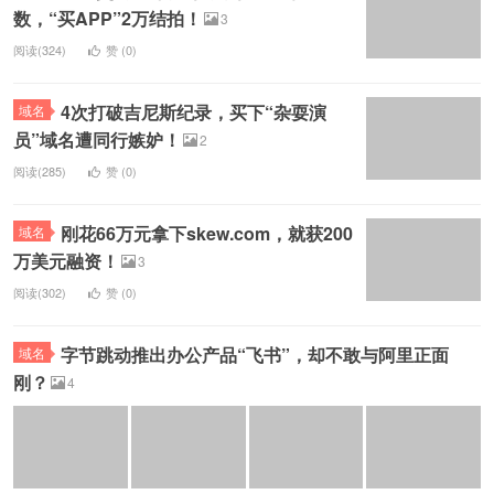
数，“买APP”2万结拍！
3
阅读(324)
赞 (
0
)
4次打破吉尼斯纪录，买下“杂耍演
域名
员”域名遭同行嫉妒！
2
阅读(285)
赞 (
0
)
刚花66万元拿下skew.com，就获200
域名
万美元融资！
3
阅读(302)
赞 (
0
)
字节跳动推出办公产品“飞书”，却不敢与阿里正面
域名
刚？
4