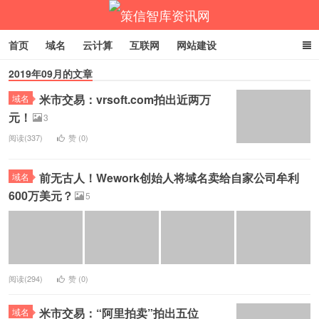
首页
域名
云计算
互联网
网站建设
2019年09月的文章
企业网络营销
商标专利
返回主站
米市交易：vrsoft.com拍出近两万
域名
策信智库资讯网
元！
3
阅读(337)
赞 (
0
)
前无古人！Wework创始人将域名卖给自家公司牟利
域名
600万美元？
5
阅读(294)
赞 (
0
)
米市交易：“阿里拍卖”拍出五位
域名