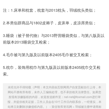
注：1.床单和枕套，枕套与2013枕头，羽绒枕头类似；
2.本类似群商品与1802皮褥子，皮床单，皮凉席类似；
3.睡袋（被子替代物）与2013野营睡袋类似，与第八版及以
前版本2013睡袋交叉检索；
4.毛巾被与第九版及以前版本2405毛巾被交叉检索；
5.枕巾，装饰用枕巾与第九版及以前版本2405枕巾交叉检
索。
未经允许不得转载（声明：本文内容由互联网用户自发贡献自行上传，本
网站不拥有所有权，未作人工编辑处理，也不承担相关法律责任。如果您
发现有涉嫌版权的内容，欢迎发送邮件至：net-net@foxmail.com进行举
报，并提供相关证据，工作人员会在10个工作日内联系你，一经查实，本
站将立刻删除涉嫌侵权内容。）：
策信智库资讯网
»
羽绒被注册申请商标