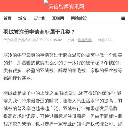
首页
域名
云计算
互联网
网站建设
企业网络营销
商标专利
返回主站
羽绒被注册申请商标属于几类？
产品经理 产品专家 发布于 2021-05-02
分类：
商标专利
阅读(778)
策信智库资讯网
寒冷的冬季最爽的事情莫过于躲在温暖的被窝中做一个甜美
的梦，那温暖的被窝怎么少的了一床好的被子呢？冬被的种
类有很多，轻盈的羽绒被、醇厚的羊毛被、亲肤的蚕丝被等
都能拯救寒冬。
羽绒被是被子中的上等之品,轻柔舒适,还有很好的保湿型,能
够为我们带来最舒适的睡眠，随着人民生活水平的提高，羽
绒被的普及率也越来越广泛。羽绒被行业如果想发展品牌，
提高市场辨识度，可通过商标局注册商标，但由于商标注册
程序较为繁琐，也可选择一家专业的知识产权代理公司。那