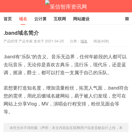
首页
域名
云计算
互联网
网站建设
企业网络营销
商标专利
返回主站
.band域名简介
产品经理 产品专家 发布于 2021-04-25
分类：
域名
阅读(438)
策信智库资讯网
.band有“乐队”的含义。音乐无边界，任何年龄段的人都可以
去玩音乐，无论你是喜欢古典乐，流行乐，现代乐，还是蓝
调，摇滚，爵士，都可以打造一支属于自己的乐队。
若想要打造知名度，增加流量粉丝，拓宽人气面，.band符合
您的需求，用此后缀域名建网站，易于被人们发现，您可在
网站上分享Vlog，MV，演唱会行程安排，粉丝见面会等
等。
未经允许不得转载（声明：本文内容由互联网用户自发贡献自行上传，本