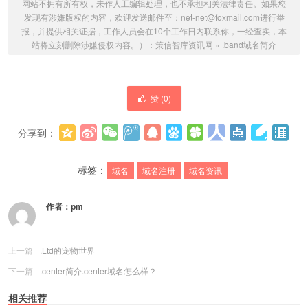
网站不拥有所有权，未作人工编辑处理，也不承担相关法律责任。如果您
发现有涉嫌版权的内容，欢迎发送邮件至：net-net@foxmail.com进行举
报，并提供相关证据，工作人员会在10个工作日内联系你，一经查实，本
站将立刻删除涉嫌侵权内容。）：
策信智库资讯网
»
.band域名简介
赞 (
0
)
分享到：
更多
(
0
)
标签：
域名
域名注册
域名资讯
作者：
pm
上一篇
.Ltd的宠物世界
下一篇
.center简介.center域名怎么样？
相关推荐