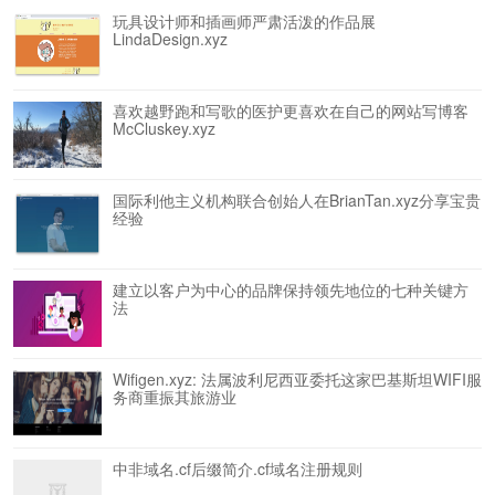
玩具设计师和插画师严肃活泼的作品展
LindaDesign.xyz
喜欢越野跑和写歌的医护更喜欢在自己的网站写博客
McCluskey.xyz
国际利他主义机构联合创始人在BrianTan.xyz分享宝贵
经验
建立以客户为中心的品牌保持领先地位的七种关键方
法
Wifigen.xyz: 法属波利尼西亚委托这家巴基斯坦WIFI服
务商重振其旅游业
中非域名.cf后缀简介.cf域名注册规则