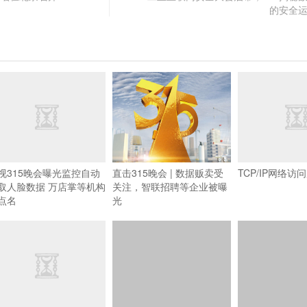
的安全
视315晚会曝光监控自动
直击315晚会 | 数据贩卖受
TCP/IP网络访
取人脸数据 万店掌等机构
关注，智联招聘等企业被曝
点名
光